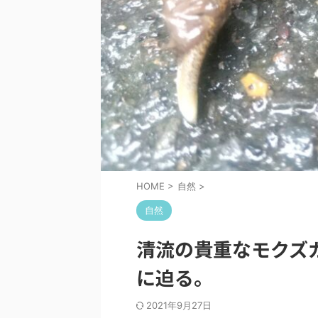
HOME
>
自然
>
自然
清流の貴重なモクズ
に迫る。
2021年9月27日