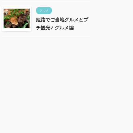
グルメ
姫路でご当地グルメとプ
チ観光♪ グルメ編