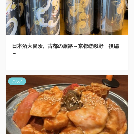
日本酒大冒険。古都の旅路～京都嵯峨野 後編
～
グルメ