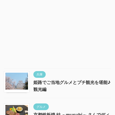
兵庫
姫路でご当地グルメとプチ観光を堪能♪
観光編
グルメ
京都鉄板焼 結 ～musubi～ さんでディ