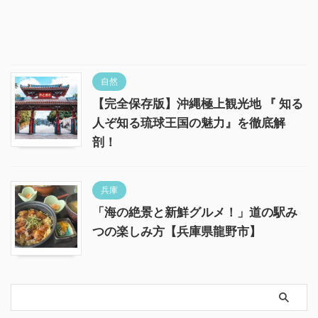
自然
【完全保存版】沖縄極上観光地 『 知る
人ぞ知る琉球王国の魅力』を徹底解
剖！
兵庫
「海の絶景と新鮮グルメ！」道の駅み
つの楽しみ方【兵庫県龍野市】