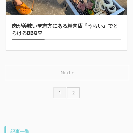
肉が美味い♥志方にある精肉店『うらい』でと
ろけるBBQ♡
Next »
1
2
記事一覧