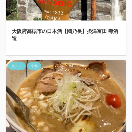
大阪府高槻市の日本酒【國乃長】摂津富田 壽酒
造
グルメ
京都