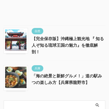
自然
【完全保存版】沖縄極上観光地 『 知る
人ぞ知る琉球王国の魅力』を徹底解
剖！
兵庫
「海の絶景と新鮮グルメ！」道の駅み
つの楽しみ方【兵庫県龍野市】