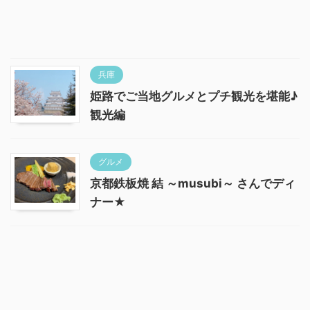
兵庫
姫路でご当地グルメとプチ観光を堪能♪
観光編
グルメ
京都鉄板焼 結 ～musubi～ さんでディ
ナー★