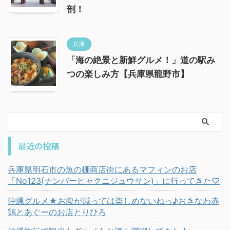
剖！
兵庫
「海の絶景と新鮮グルメ！」道の駅み
つの楽しみ方【兵庫県龍野市】
最近の投稿
兵庫県明石市の魚の棚商店街にあるマフィンのお店
「No123(ナンバーヒャクニジュウサン)」に行ってきた♡
沖縄グルメ★お腹が減っては楽しめないねっ♪おきなわ赤
鶏とあぐーのお店とりひろ