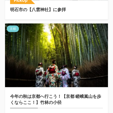
PickUp
明石市の【八雲神社】に参拝
京都
今年の秋は京都へ行こう！【京都 嵯峨嵐山を歩
くならここ！】竹林の小径