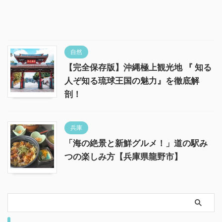
自然
【完全保存版】沖縄極上観光地 『 知る
人ぞ知る琉球王国の魅力』を徹底解
剖！
兵庫
「海の絶景と新鮮グルメ！」道の駅み
つの楽しみ方【兵庫県龍野市】