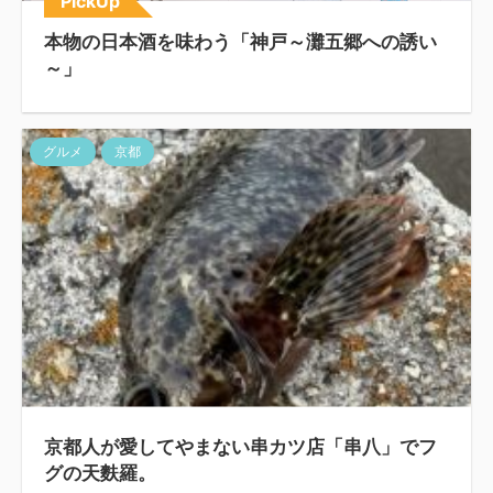
PickUp
本物の日本酒を味わう「神戸～灘五郷への誘い
～」
グルメ
京都
京都人が愛してやまない串カツ店「串八」でフ
グの天麩羅。