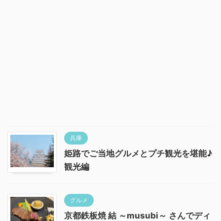
兵庫
姫路でご当地グルメとプチ観光を堪能♪
観光編
グルメ
京都鉄板焼 結 ～musubi～ さんでディ