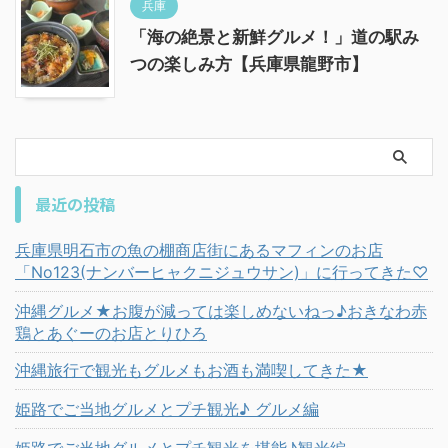
兵庫
「海の絶景と新鮮グルメ！」道の駅み
つの楽しみ方【兵庫県龍野市】
最近の投稿
兵庫県明石市の魚の棚商店街にあるマフィンのお店
「No123(ナンバーヒャクニジュウサン)」に行ってきた♡
沖縄グルメ★お腹が減っては楽しめないねっ♪おきなわ赤
鶏とあぐーのお店とりひろ
沖縄旅行で観光もグルメもお酒も満喫してきた★
姫路でご当地グルメとプチ観光♪ グルメ編
姫路でご当地グルメとプチ観光を堪能♪観光編