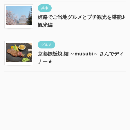
兵庫
姫路でご当地グルメとプチ観光を堪能♪
観光編
グルメ
京都鉄板焼 結 ～musubi～ さんでディ
ナー★