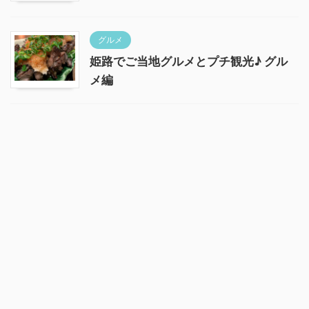
グルメ
姫路でご当地グルメとプチ観光♪ グル
メ編