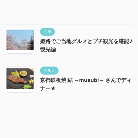
兵庫
姫路でご当地グルメとプチ観光を堪能♪
観光編
グルメ
京都鉄板焼 結 ～musubi～ さんでディ
ナー★