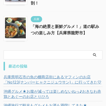
剖！
兵庫
「海の絶景と新鮮グルメ！」道の駅み
つの楽しみ方【兵庫県龍野市】
最近の投稿
兵庫県明石市の魚の棚商店街にあるマフィンのお店
「No123(ナンバーヒャクニジュウサン)」に行ってきた♡
沖縄グルメ★お腹が減っては楽しめないねっ♪おきなわ赤
鶏とあぐーのお店とりひろ
沖縄旅行で観光もグルメもお酒も満喫してきた★