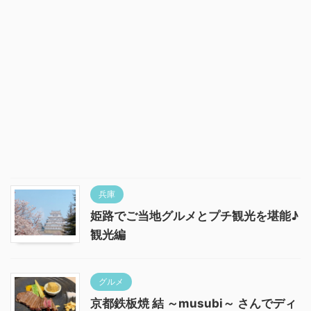
兵庫
姫路でご当地グルメとプチ観光を堪能♪
観光編
グルメ
京都鉄板焼 結 ～musubi～ さんでディ