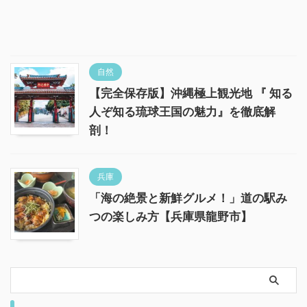
自然
【完全保存版】沖縄極上観光地 『 知る
人ぞ知る琉球王国の魅力』を徹底解
剖！
兵庫
「海の絶景と新鮮グルメ！」道の駅み
つの楽しみ方【兵庫県龍野市】