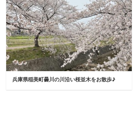
兵庫県稲美町曇川の川沿い桜並木をお散歩♪