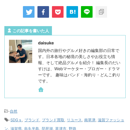
この記事を書いた人
daisuke
国内外の旅行やグルメ好きの編集部の日常で
す。日本各地の秘境の美しさやお役立ち情
報、そして絶品グルメを紹介！ 編集長のだい
すけは、Webマーケター・ブロガー・ドラマ
ーです。 趣味はバンド・海釣り・どんこ釣り
です。
-
自然
-
SDGｓ
,
ブランド
,
ブランド買取
,
リユース
,
南草津
,
滋賀ファッショ
ン
,
滋賀県
,
烏丸半島
,
琵琶湖
,
草津市
,
野路