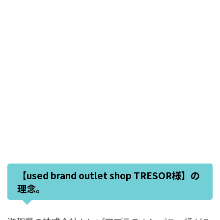
【used brand outlet shop TRESOR様】の
理念。