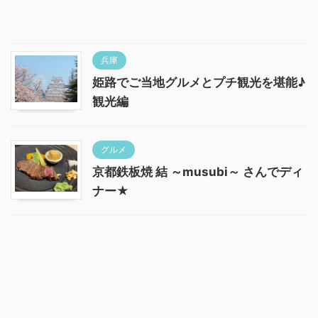
兵庫
姫路でご当地グルメとプチ観光を堪能♪
観光編
グルメ
京都鉄板焼 結 ～musubi～ さんでディ
ナー★