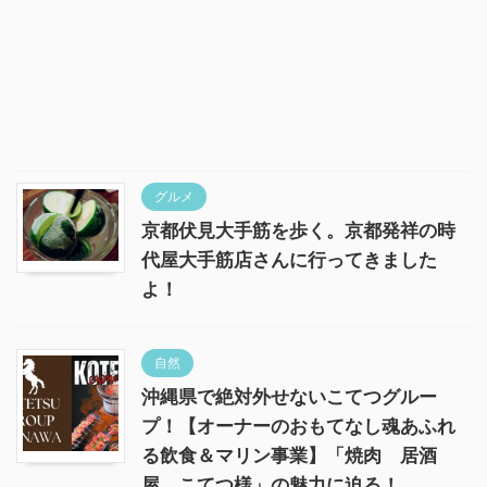
グルメ
京都伏見大手筋を歩く。京都発祥の時
代屋大手筋店さんに行ってきました
よ！
自然
沖縄県で絶対外せないこてつグルー
プ！【オーナーのおもてなし魂あふれ
る飲食＆マリン事業】「焼肉 居酒
屋 こてつ様」の魅力に迫る！