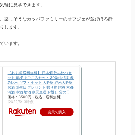
気軽に見学できます。
、楽しそうなカッパファミリーのオブジェが並びほろ酔
りします。
ています。
【あす楽 送料無料】 日本酒 飲み比べセ
ット 黄桜 まごころセット 300ml×5本 飲
み比べ ギフト セット 大吟醸 純米大吟醸
お酒 誕生日 プレゼント 贈り物 贈答 京都
清酒 冷酒 地酒 蔵元直送 お返し 父の日
価格：3500円（税込、送料無料)
(2022/5/13時点)
楽天で購入