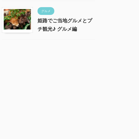
グルメ
姫路でご当地グルメとプ
チ観光♪ グルメ編