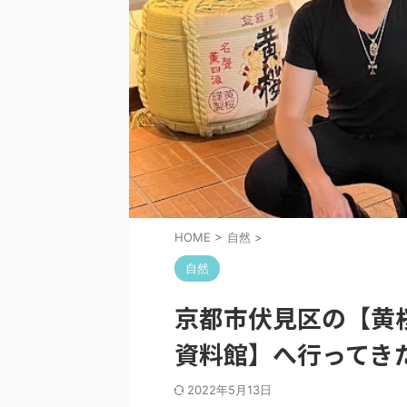
HOME
>
自然
>
自然
京都市伏見区の【黄桜
資料館】へ行ってき
2022年5月13日