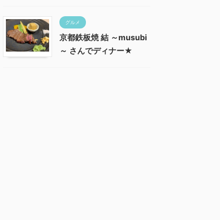
グルメ
京都鉄板焼 結 ～musubi
～ さんでディナー★