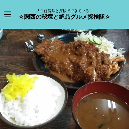
人生は冒険と探検でできている！
☆関西の秘境と絶品グルメ探検隊☆