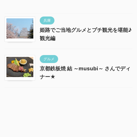
兵庫
姫路でご当地グルメとプチ観光を堪能♪
観光編
グルメ
京都鉄板焼 結 ～musubi～ さんでディ
ナー★