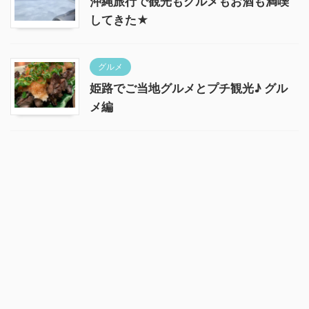
沖縄旅行で観光もグルメもお酒も満喫
してきた★
グルメ
姫路でご当地グルメとプチ観光♪ グル
メ編