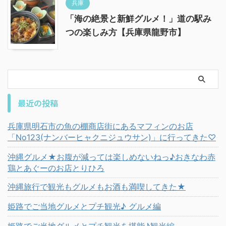
兵庫
「海の絶景と新鮮グルメ！」道の駅み
つの楽しみ方【兵庫県龍野市】
最近の投稿
兵庫県明石市の魚の棚商店街にあるマフィンのお店
「No123(ナンバーヒャクニジュウサン)」に行ってきた♡
沖縄グルメ★お腹が減っては楽しめないねっ♪おきなわ赤
鶏とあぐーのお店とりひろ
沖縄旅行で観光もグルメもお酒も満喫してきた★
姫路でご当地グルメとプチ観光♪ グルメ編
姫路でご当地グルメとプチ観光を堪能♪観光編