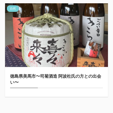
自然
徳島県美馬市〜司菊酒造 阿波杜氏の方との出会
い〜