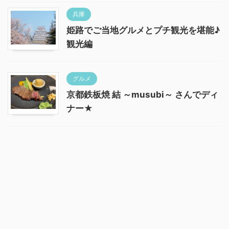
兵庫
姫路でご当地グルメとプチ観光を堪能♪
観光編
グルメ
京都鉄板焼 結 ～musubi～ さんでディ
ナー★