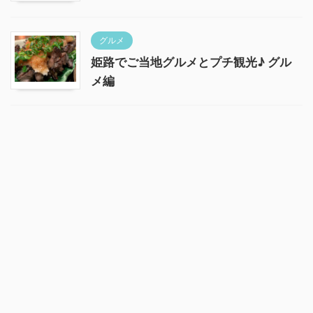
グルメ
姫路でご当地グルメとプチ観光♪ グル
メ編