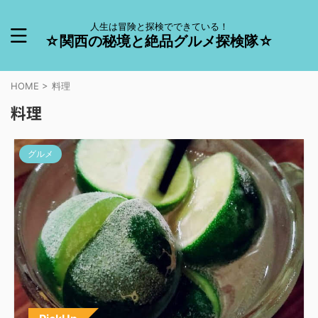
人生は冒険と探検でできている！
☆関西の秘境と絶品グルメ探検隊☆
HOME
>
料理
料理
グルメ