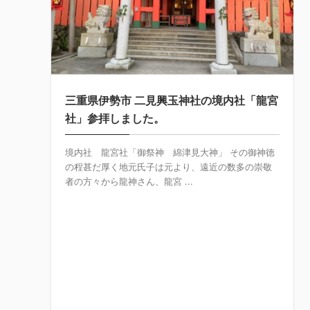
三重県伊勢市 二見興玉神社の境内社「龍宮
社」参拝しました。
境内社 龍宮社「御祭神 綿津見大神」 その御神徳
の程甚だ厚く地元氏子は元より、遠近の数多の崇敬
者の方々から龍神さん、龍宮 ...