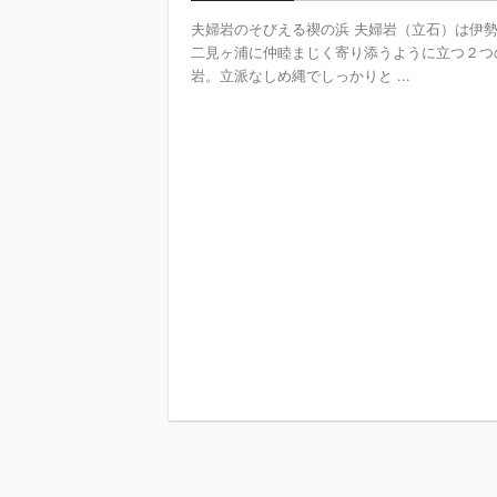
夫婦岩のそびえる禊の浜 夫婦岩（立石）は伊
二見ヶ浦に仲睦まじく寄り添うように立つ２つ
岩。立派なしめ縄でしっかりと ...