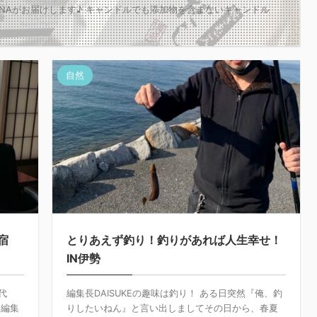
ANAがお届けします♪ キャンドルでも添加物を含まないキャンドル
自然
宿
とりあえず釣り！釣りがあれば人生幸せ！
IN伊勢
代
編集長DAISUKEの趣味は釣り！ ある日突然『俺、釣
（編集
りしたいねん』と言い出しましてその日から、春夏