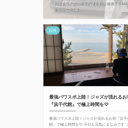
おはようございます(^^♪今日は健康ヲタM
をリリースした ...
自然
最強パワスポ上陸！ジャズが流れるお
『浜千代館』で極上時間を♡
最強パワスポ上陸！ジャズが流れるお宿『浜千
館』で極上時間を♡ 今日も元気にまなみです