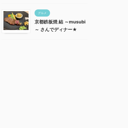
グルメ
京都鉄板焼 結 ～musubi
～ さんでディナー★