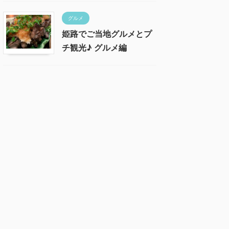
グルメ
姫路でご当地グルメとプ
チ観光♪ グルメ編