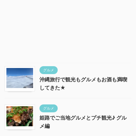
グルメ
沖縄旅行で観光もグルメもお酒も満喫
してきた★
グルメ
姫路でご当地グルメとプチ観光♪ グル
メ編