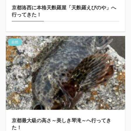
京都洛西に本格天麩羅屋「天麩羅えびのや」へ
行ってきた！
自然
京都最大級の高さ～美しき琴滝～へ行ってき
た！