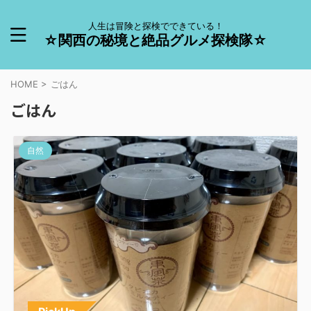
人生は冒険と探検でできている！
☆関西の秘境と絶品グルメ探検隊☆
HOME
>
ごはん
ごはん
自然