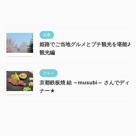
兵庫
姫路でご当地グルメとプチ観光を堪能♪
観光編
グルメ
京都鉄板焼 結 ～musubi～ さんでディ
ナー★