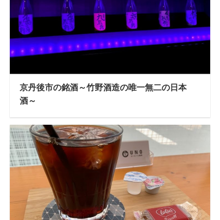
京丹後市の銘酒～竹野酒造の唯一無二の日本
酒～