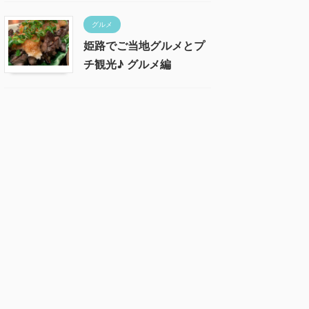
グルメ
姫路でご当地グルメとプ
チ観光♪ グルメ編