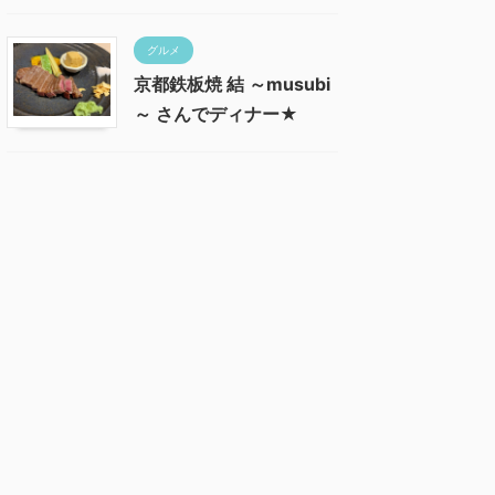
グルメ
京都鉄板焼 結 ～musubi
～ さんでディナー★