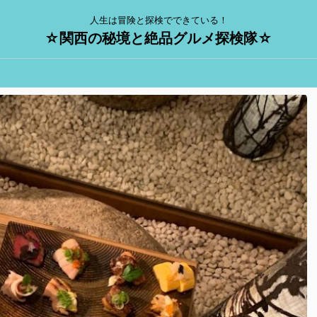
人生は冒険と探検でできている！
☆関西の秘境と絶品グルメ探検隊☆