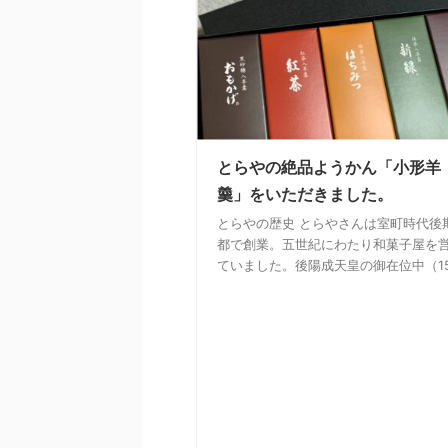
とらやの絶品ようかん「小形羊
羹」をいただきました。
とらやの歴史 とらやさんは室町時代後
都で創業。五世紀にわたり和菓子屋を
ていました。後陽成天皇の御在位中（15 .