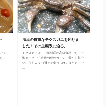
ｰ
清流の貴重なモクズガニを釣りま
した！その生態系に迫る。
さんに
モクズガニは、中華料理の高級食材である上
ある
海ガニとごく近縁の種のカニで、昔から川沿
.
いに住む人々の間では食べられてきたカニで
...