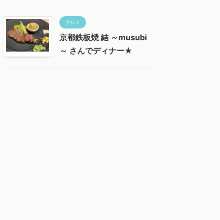
グルメ
京都鉄板焼 結 ～musubi
～ さんでディナー★