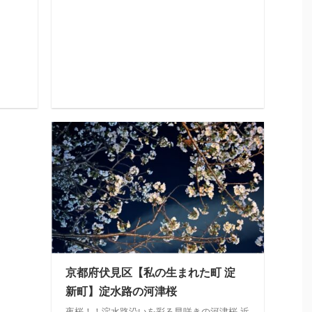
京都府伏見区【私の生まれた町 淀
新町】淀水路の河津桜
夜桜！！淀水路沿いを彩る早咲きの河津桜 近