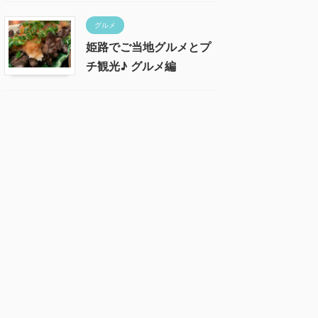
グルメ
姫路でご当地グルメとプ
チ観光♪ グルメ編