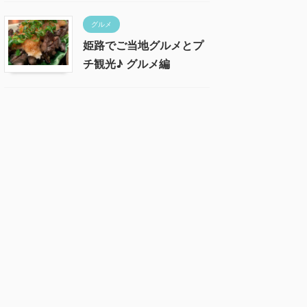
グルメ
姫路でご当地グルメとプ
チ観光♪ グルメ編