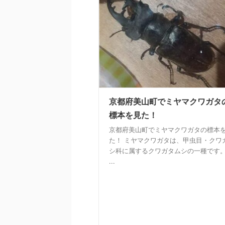
京都府美山町でミヤマクワガタ
標本を見た！
京都府美山町でミヤマクワガタの標本
た！ ミヤマクワガタは、甲虫目・クワ
シ科に属するクワガタムシの一種です
...