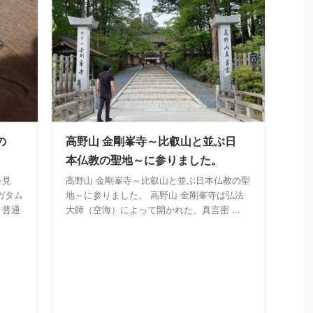
の
高野山 金剛峯寺～比叡山と並ぶ日
本仏教の聖地～に参りました。
を見
高野山 金剛峯寺～比叡山と並ぶ日本仏教の聖
ガタム
地～に参りました。 高野山 金剛峯寺は弘法
。普通
大師（空海）によって開かれた、真言密 ...