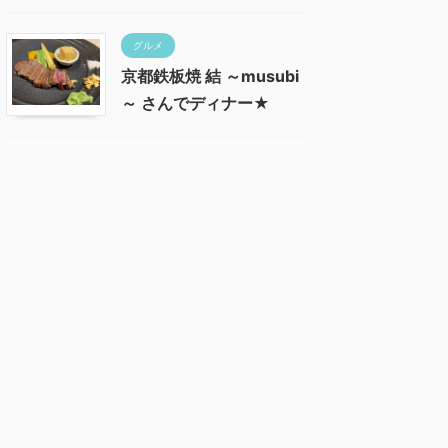
グルメ
京都鉄板焼 結 ～musubi
～ さんでディナー★