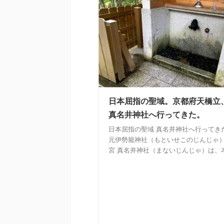
日本屈指の聖域。京都府天橋立
真名井神社へ行ってきた。
日本屈指の聖域 真名井神社へ行ってき
元伊勢籠神社（もといせこのじんじゃ
宮 真名井神社（まないじんじゃ）は、本 