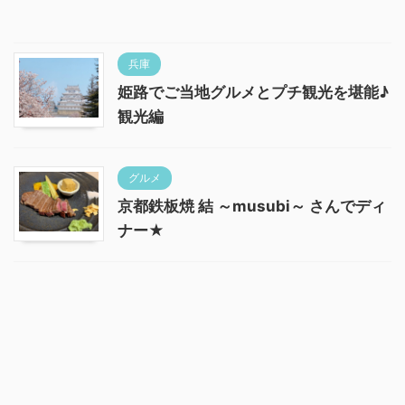
兵庫
姫路でご当地グルメとプチ観光を堪能♪
観光編
グルメ
京都鉄板焼 結 ～musubi～ さんでディ
ナー★