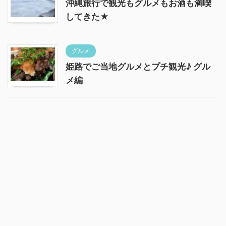
沖縄旅行で観光もグルメもお酒も満喫
してきた★
グルメ
姫路でご当地グルメとプチ観光♪ グル
メ編