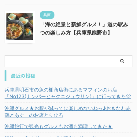
兵庫
「海の絶景と新鮮グルメ！」道の駅み
つの楽しみ方【兵庫県龍野市】
最近の投稿
兵庫県明石市の魚の棚商店街にあるマフィンのお店
「No123(ナンバーヒャクニジュウサン)」に行ってきた♡
沖縄グルメ★お腹が減っては楽しめないねっ♪おきなわ赤
鶏とあぐーのお店とりひろ
沖縄旅行で観光もグルメもお酒も満喫してきた★