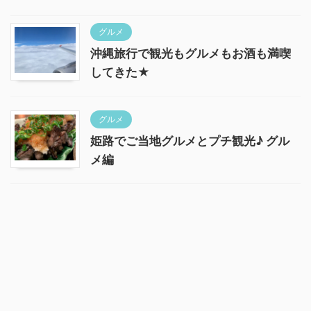
グルメ
沖縄旅行で観光もグルメもお酒も満喫
してきた★
グルメ
姫路でご当地グルメとプチ観光♪ グル
メ編