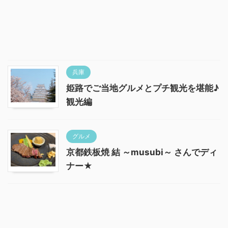
兵庫
姫路でご当地グルメとプチ観光を堪能♪
観光編
グルメ
京都鉄板焼 結 ～musubi～ さんでディ
ナー★