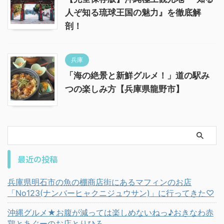
人ぞ知る琉球王国の魅力』を徹底解
剖！
兵庫
「海の絶景と新鮮グルメ！」道の駅み
つの楽しみ方【兵庫県龍野市】
最近の投稿
兵庫県明石市の魚の棚商店街にあるマフィンのお店
「No123(ナンバーヒャクニジュウサン)」に行ってきた♡
沖縄グルメ★お腹が減っては楽しめないねっ♪おきなわ赤
鶏とあぐーのお店とりひろ