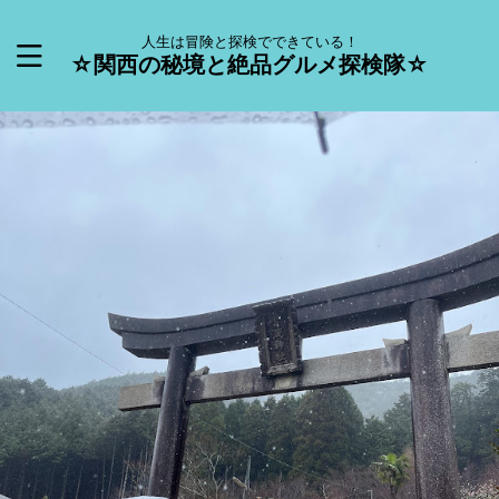
人生は冒険と探検でできている！
☆関西の秘境と絶品グルメ探検隊☆