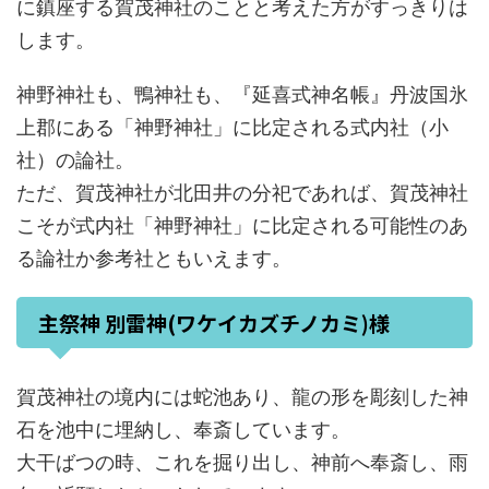
に鎮座する賀茂神社のことと考えた方がすっきりは
します。
神野神社も、鴨神社も、『延喜式神名帳』丹波国氷
上郡にある「神野神社」に比定される式内社（小
社）の論社。
ただ、賀茂神社が北田井の分祀であれば、賀茂神社
こそが式内社「神野神社」に比定される可能性のあ
る論社か参考社ともいえます。
主祭神 別雷神(ワケイカズチノカミ)様
賀茂神社の境内には蛇池あり、龍の形を彫刻した神
石を池中に埋納し、奉斎しています。
大干ばつの時、これを掘り出し、神前へ奉斎し、雨