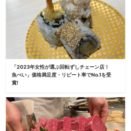
「2023年女性が選ぶ回転ずしチェーン店！
魚べい」価格満足度・リピート率でNo.1を受
賞!