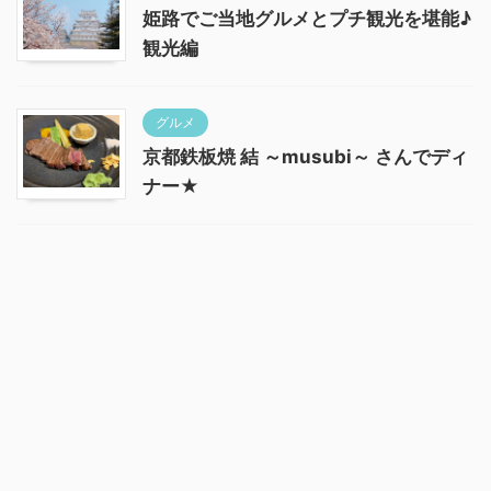
姫路でご当地グルメとプチ観光を堪能♪
観光編
グルメ
京都鉄板焼 結 ～musubi～ さんでディ
ナー★