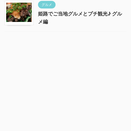
グルメ
姫路でご当地グルメとプチ観光♪ グル
メ編