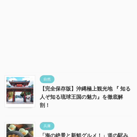
自然
【完全保存版】沖縄極上観光地 『 知る
人ぞ知る琉球王国の魅力』を徹底解
剖！
兵庫
「海の絶景と新鮮グルメ！」道の駅み