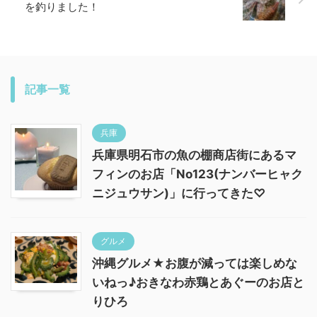
を釣りました！
記事一覧
兵庫
兵庫県明石市の魚の棚商店街にあるマ
フィンのお店「No123(ナンバーヒャク
ニジュウサン)」に行ってきた♡
グルメ
沖縄グルメ★お腹が減っては楽しめな
いねっ♪おきなわ赤鶏とあぐーのお店と
りひろ