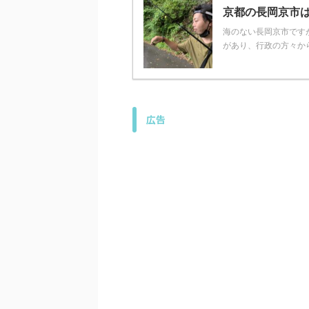
京都の長岡京市
海のない長岡京市です
があり、行政の方々から
広告