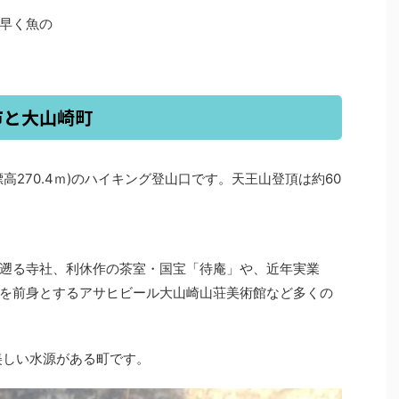
早く魚の
市と大山崎町
高270.4ｍ)のハイキング登山口です。天王山登頂は約60
遡る寺社、利休作の茶室・国宝「待庵」や、近年実業
を前身とするアサヒビール大山崎山荘美術館など多くの
美しい水源がある町です。