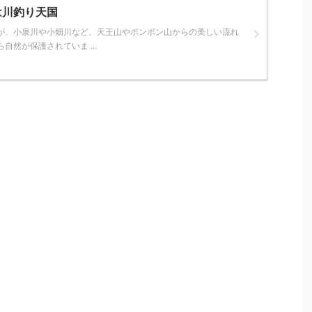
は川釣り天国
が、小泉川や小畑川など、天王山やポンポン山からの美しい流れ
自然が保護されていま ...