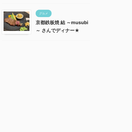
グルメ
京都鉄板焼 結 ～musubi
～ さんでディナー★