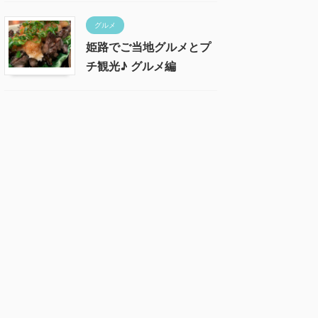
グルメ
姫路でご当地グルメとプ
チ観光♪ グルメ編