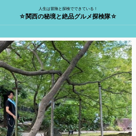
人生は冒険と探検でできている！
☆関西の秘境と絶品グルメ探検隊☆