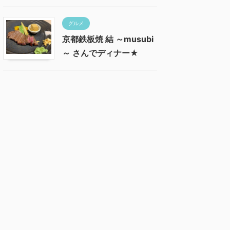
グルメ
京都鉄板焼 結 ～musubi
～ さんでディナー★