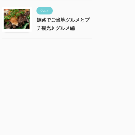
グルメ
姫路でご当地グルメとプ
チ観光♪ グルメ編