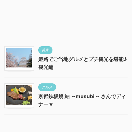
兵庫
姫路でご当地グルメとプチ観光を堪能♪
観光編
グルメ
京都鉄板焼 結 ～musubi～ さんでディ
ナー★