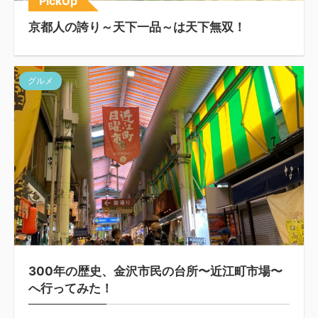
PickUp
京都人の誇り～天下一品～は天下無双！
グルメ
300年の歴史、金沢市民の台所〜近江町市場〜
へ行ってみた！