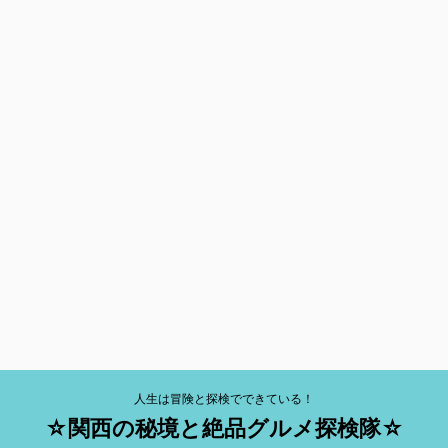
人生は冒険と探検でできている！
☆関西の秘境と絶品グルメ探検隊☆