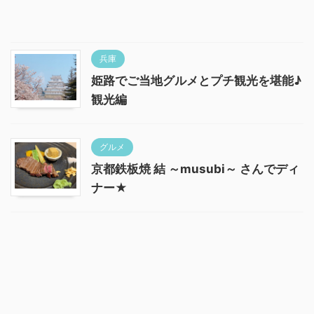
兵庫
姫路でご当地グルメとプチ観光を堪能♪
観光編
グルメ
京都鉄板焼 結 ～musubi～ さんでディ
ナー★