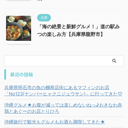
兵庫
「海の絶景と新鮮グルメ！」道の駅み
つの楽しみ方【兵庫県龍野市】
最近の投稿
兵庫県明石市の魚の棚商店街にあるマフィンのお店
「No123(ナンバーヒャクニジュウサン)」に行ってきた♡
沖縄グルメ★お腹が減っては楽しめないねっ♪おきなわ赤
鶏とあぐーのお店とりひろ
沖縄旅行で観光もグルメもお酒も満喫してきた★