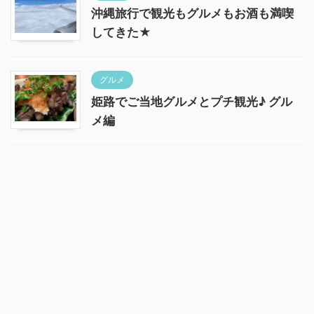
沖縄旅行で観光もグルメもお酒も満喫
してきた★
グルメ
姫路でご当地グルメとプチ観光♪ グル
メ編