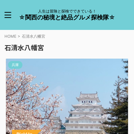
人生は冒険と探検でできている！
☆関西の秘境と絶品グルメ探検隊☆
HOME
>
石清水八幡宮
石清水八幡宮
兵庫