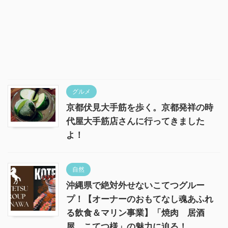
グルメ
京都伏見大手筋を歩く。京都発祥の時
代屋大手筋店さんに行ってきました
よ！
自然
沖縄県で絶対外せないこてつグルー
プ！【オーナーのおもてなし魂あふれ
る飲食＆マリン事業】「焼肉 居酒
屋 こてつ様」の魅力に迫る！