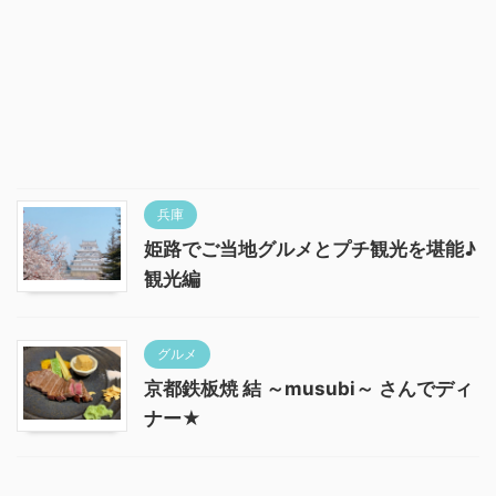
兵庫
姫路でご当地グルメとプチ観光を堪能♪
観光編
グルメ
京都鉄板焼 結 ～musubi～ さんでディ
ナー★