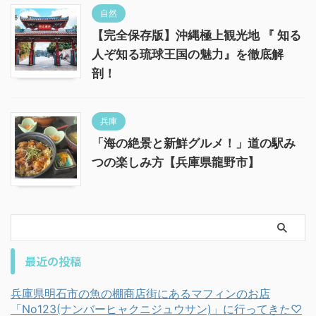
自然
【完全保存版】沖縄極上観光地 『 知る
人ぞ知る琉球王国の魅力』を徹底解
剖！
兵庫
「海の絶景と新鮮グルメ！」道の駅み
つの楽しみ方【兵庫県龍野市】
最近の投稿
兵庫県明石市の魚の棚商店街にあるマフィンのお店
「No123(ナンバーヒャクニジュウサン)」に行ってきた♡