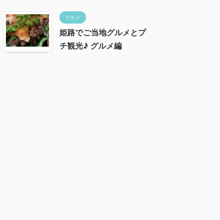
グルメ
姫路でご当地グルメとプ
チ観光♪ グルメ編