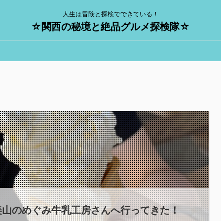
人生は冒険と探検でできている！
☆関西の秘境と絶品グルメ探検隊☆
美山のめぐみ牛乳工房さんへ行ってきた！