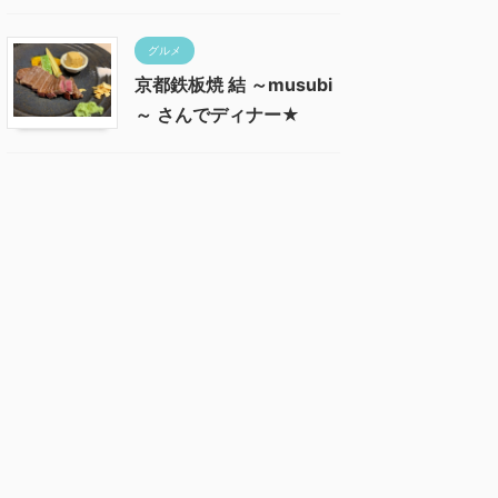
グルメ
京都鉄板焼 結 ～musubi
～ さんでディナー★