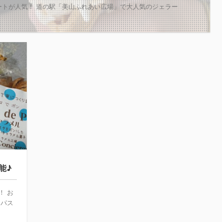
ートが人気！ 道の駅「美山ふれあい広場」で大人気のジェラー
能♪
！ お
★パス