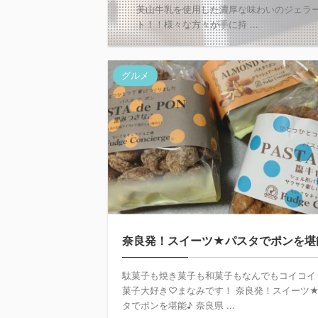
美山牛乳を使用した濃厚な味わいのジェラ
ト！！様々な方々が手に持 ...
グルメ
奈良発！スイーツ★パスタでポンを堪
駄菓子も焼き菓子も和菓子もなんでもコイコイ
菓子大好き♡まなみです！ 奈良発！スイーツ
タでポンを堪能♪ 奈良県 ...