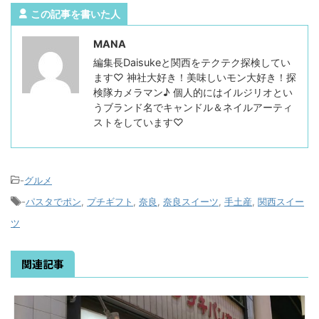
この記事を書いた人
MANA
編集長Daisukeと関西をテクテク探検してい
ます♡ 神社大好き！美味しいモン大好き！探
検隊カメラマン♪ 個人的にはイルジリオとい
うブランド名でキャンドル＆ネイルアーティ
ストをしています♡
-
グルメ
-
パスタでポン
,
プチギフト
,
奈良
,
奈良スイーツ
,
手土産
,
関西スイー
ツ
関連記事