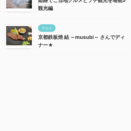
姫路でご当地グルメとプチ観光を堪能♪
観光編
グルメ
京都鉄板焼 結 ～musubi～ さんでディ
ナー★