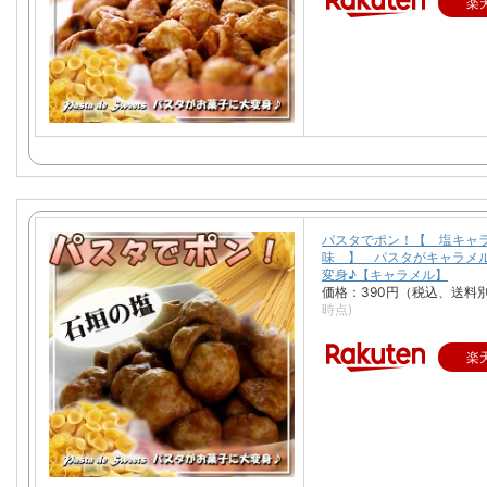
楽
パスタでポン！【 塩キャ
味 】 パスタがキャラメ
変身♪【キャラメル】
価格：390円（税込、送料別
時点)
楽