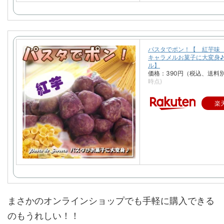
パスタでポン！【 紅芋味
キャラメルお菓子に大変身
ル】
価格：390円（税込、送料別
時点)
楽
まさかのオンラインショップでも手軽に購入できる
のもうれしい！！