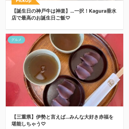
PickUp
【誕生日の神戸牛は神楽】…一択！Kagura垂水
店で最高のお誕生日ご飯♡
グルメ
【三重県】伊勢と言えば…みんな大好き赤福を
堪能しちゃう♡