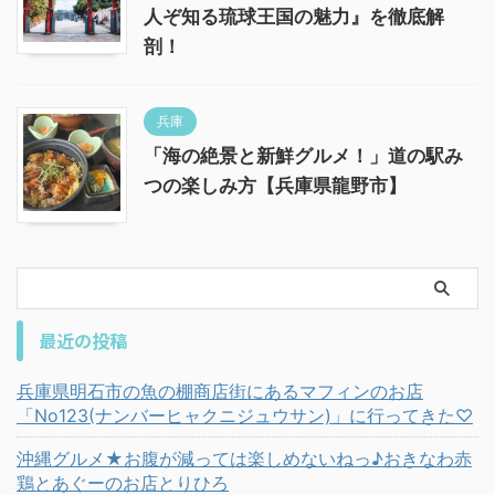
人ぞ知る琉球王国の魅力』を徹底解
剖！
兵庫
「海の絶景と新鮮グルメ！」道の駅み
つの楽しみ方【兵庫県龍野市】
最近の投稿
兵庫県明石市の魚の棚商店街にあるマフィンのお店
「No123(ナンバーヒャクニジュウサン)」に行ってきた♡
沖縄グルメ★お腹が減っては楽しめないねっ♪おきなわ赤
鶏とあぐーのお店とりひろ