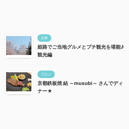
兵庫
姫路でご当地グルメとプチ観光を堪能♪
観光編
グルメ
京都鉄板焼 結 ～musubi～ さんでディ
ナー★