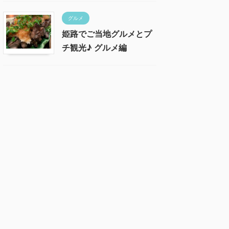
グルメ
姫路でご当地グルメとプ
チ観光♪ グルメ編