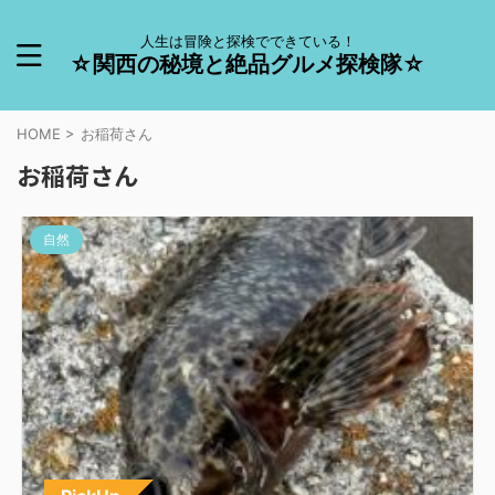
人生は冒険と探検でできている！
☆関西の秘境と絶品グルメ探検隊☆
HOME
>
お稲荷さん
お稲荷さん
自然