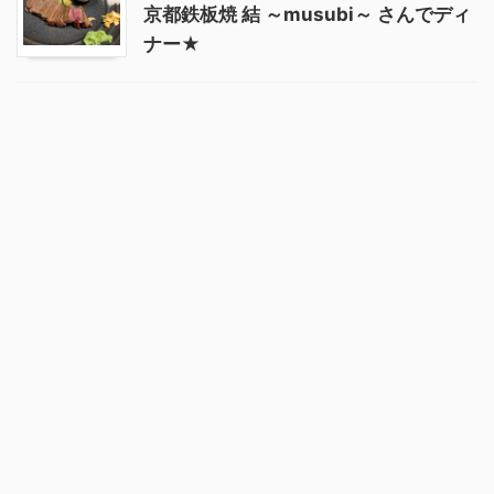
京都鉄板焼 結 ～musubi～ さんでディ
ナー★