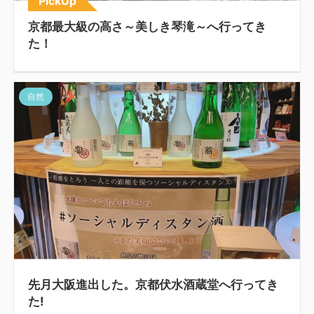
PickUp
京都最大級の高さ～美しき琴滝～へ行ってき
た！
自然
先月大阪進出した。京都伏水酒蔵堂へ行ってき
た!