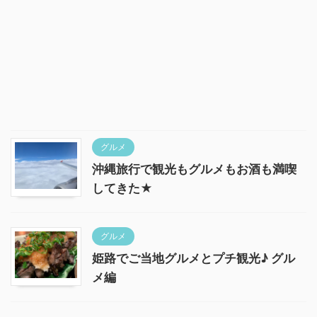
グルメ
沖縄旅行で観光もグルメもお酒も満喫
してきた★
グルメ
姫路でご当地グルメとプチ観光♪ グル
メ編