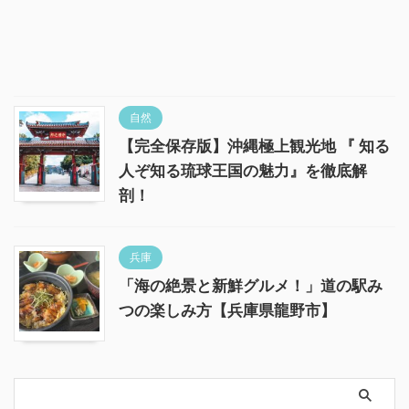
自然
【完全保存版】沖縄極上観光地 『 知る
人ぞ知る琉球王国の魅力』を徹底解
剖！
兵庫
「海の絶景と新鮮グルメ！」道の駅み
つの楽しみ方【兵庫県龍野市】