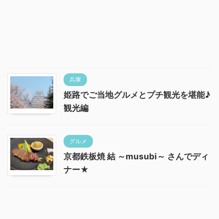
兵庫
姫路でご当地グルメとプチ観光を堪能♪
観光編
グルメ
京都鉄板焼 結 ～musubi～ さんでディ
ナー★