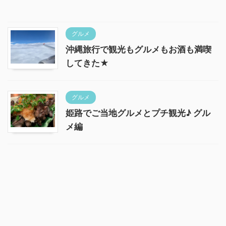
グルメ
沖縄旅行で観光もグルメもお酒も満喫
してきた★
グルメ
姫路でご当地グルメとプチ観光♪ グル
メ編