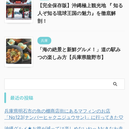
【完全保存版】沖縄極上観光地 『 知る
人ぞ知る琉球王国の魅力』を徹底解
剖！
兵庫
「海の絶景と新鮮グルメ！」道の駅み
つの楽しみ方【兵庫県龍野市】
最近の投稿
兵庫県明石市の魚の棚商店街にあるマフィンのお店
「No123(ナンバーヒャクニジュウサン)」に行ってきた♡
沖縄グルメ★お腹が減っては楽しめないねっ♪おきなわ赤