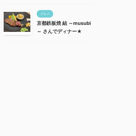
グルメ
京都鉄板焼 結 ～musubi
～ さんでディナー★