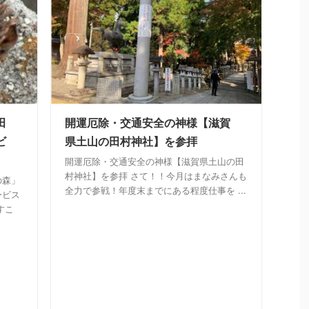
田
開運厄除・交通安全の神様【滋賀
ビ
県土山の田村神社】を参拝
開運厄除・交通安全の神様【滋賀県土山の田
村神社】を参拝 さて！！今月はまなみさんも
の森」
全力で参戦！年度末までにある程度仕事を ...
ービス
すこ