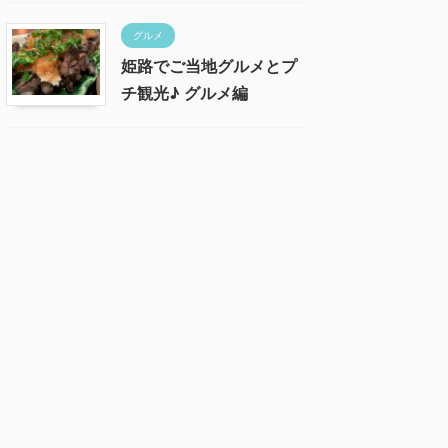
グルメ
姫路でご当地グルメとプ
チ観光♪ グルメ編