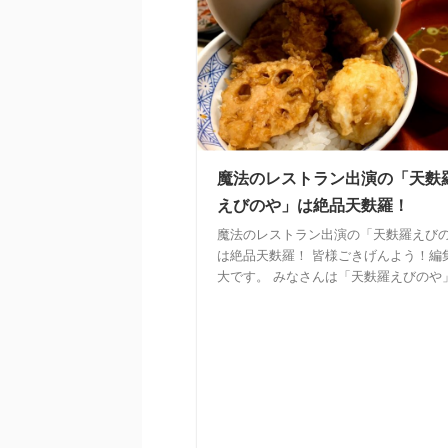
魔法のレストラン出演の「天麩
えびのや」は絶品天麩羅！
魔法のレストラン出演の「天麩羅えび
は絶品天麩羅！ 皆様ごきげんよう！編
大です。 みなさんは「天麩羅えびのや」 