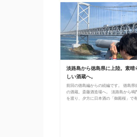
淡路島から徳島県に上陸。素晴
しい酒蔵へ。
前回の徳島編からの続編です。 徳島県
の酒蔵。斎藤酒造場へ。 淡路島から鳴
を渡り、夕方に日本酒の「御殿桜」で有 .