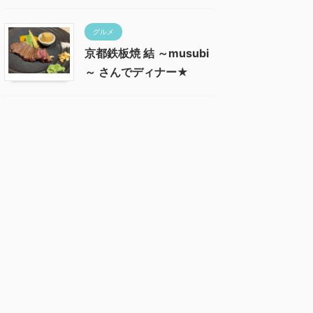
グルメ
京都鉄板焼 結 ～musubi
～ さんでディナー★