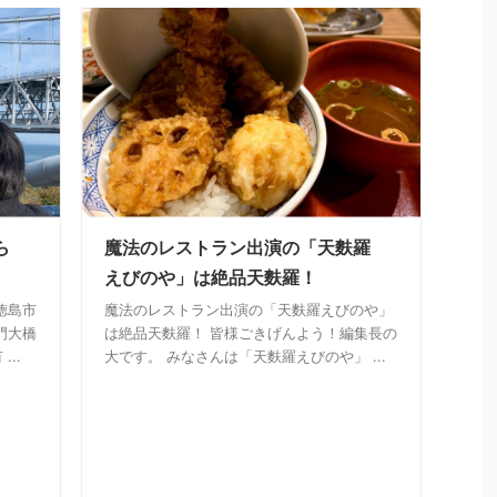
ら
魔法のレストラン出演の「天麩羅
えびのや」は絶品天麩羅！
徳島市
魔法のレストラン出演の「天麩羅えびのや」
門大橋
は絶品天麩羅！ 皆様ごきげんよう！編集長の
..
大です。 みなさんは「天麩羅えびのや」 ...