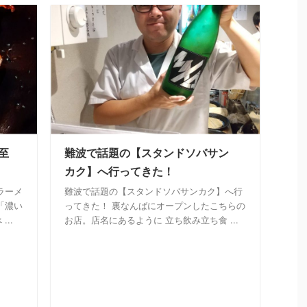
至
難波で話題の【スタンドソバサン
カク】へ行ってきた！
ラーメ
難波で話題の【スタンドソバサンカク】へ行
「濃い
ってきた！ 裏なんばにオープンしたこちらの
..
お店。店名にあるように 立ち飲み立ち食 ...