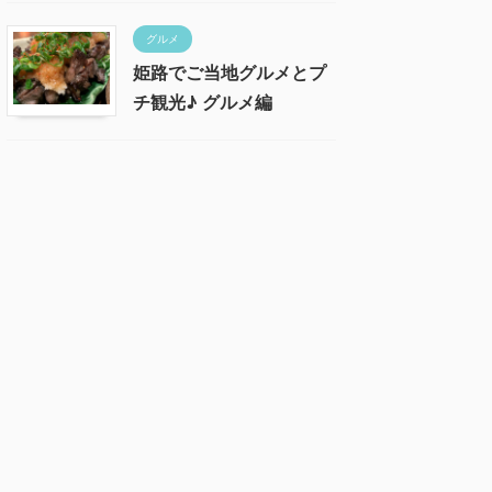
グルメ
姫路でご当地グルメとプ
チ観光♪ グルメ編