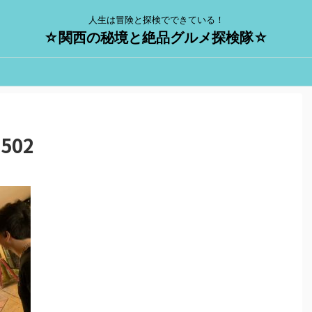
人生は冒険と探検でできている！
☆関西の秘境と絶品グルメ探検隊☆
1502