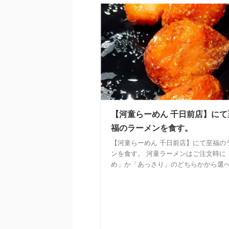
【河童らーめん 千日前店】にて
福のラーメンを食す。
【河童らーめん 千日前店】にて至福の
ンを食す。 河童ラーメンはご注文時に
め」か「あっさり」のどちらかから選べ .