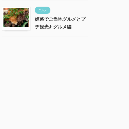
グルメ
姫路でご当地グルメとプ
チ観光♪ グルメ編