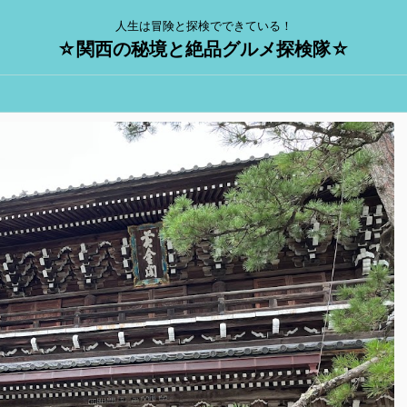
人生は冒険と探検でできている！
☆関西の秘境と絶品グルメ探検隊☆