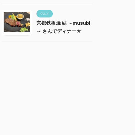
グルメ
京都鉄板焼 結 ～musubi
～ さんでディナー★