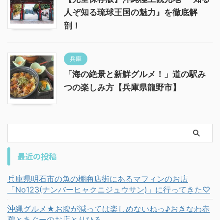
人ぞ知る琉球王国の魅力』を徹底解
剖！
兵庫
「海の絶景と新鮮グルメ！」道の駅み
つの楽しみ方【兵庫県龍野市】
最近の投稿
兵庫県明石市の魚の棚商店街にあるマフィンのお店
「No123(ナンバーヒャクニジュウサン)」に行ってきた♡
沖縄グルメ★お腹が減っては楽しめないねっ♪おきなわ赤
鶏とあぐーのお店とりひろ