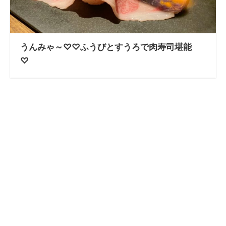
うんみゃ～♡♡ふうびとすうろで肉寿司堪能
♡