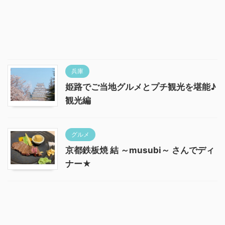
兵庫
姫路でご当地グルメとプチ観光を堪能♪
観光編
グルメ
京都鉄板焼 結 ～musubi～ さんでディ
ナー★