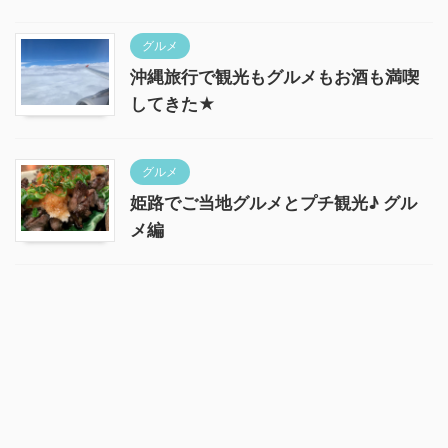
グルメ
沖縄旅行で観光もグルメもお酒も満喫
してきた★
グルメ
姫路でご当地グルメとプチ観光♪ グル
メ編