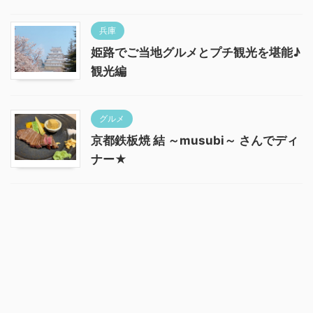
兵庫
姫路でご当地グルメとプチ観光を堪能♪
観光編
グルメ
京都鉄板焼 結 ～musubi～ さんでディ
ナー★