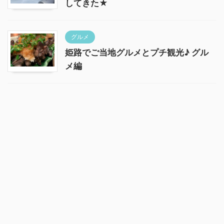
してきた★
グルメ
姫路でご当地グルメとプチ観光♪ グル
メ編