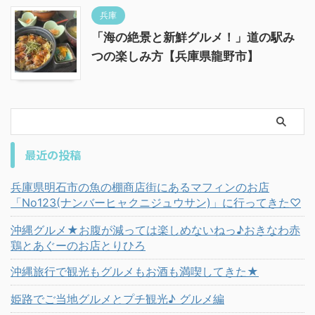
兵庫
「海の絶景と新鮮グルメ！」道の駅み
つの楽しみ方【兵庫県龍野市】
最近の投稿
兵庫県明石市の魚の棚商店街にあるマフィンのお店
「No123(ナンバーヒャクニジュウサン)」に行ってきた♡
沖縄グルメ★お腹が減っては楽しめないねっ♪おきなわ赤
鶏とあぐーのお店とりひろ
沖縄旅行で観光もグルメもお酒も満喫してきた★
姫路でご当地グルメとプチ観光♪ グルメ編