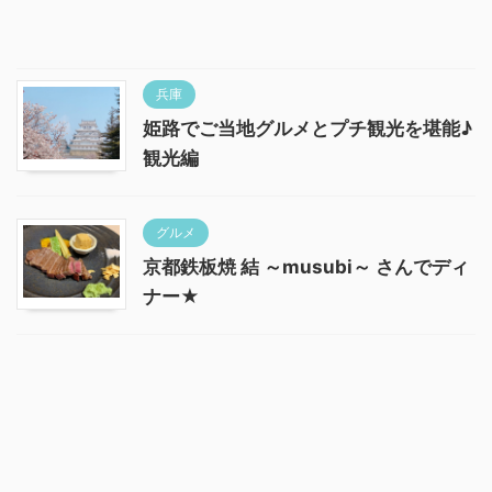
兵庫
姫路でご当地グルメとプチ観光を堪能♪
観光編
グルメ
京都鉄板焼 結 ～musubi～ さんでディ
ナー★