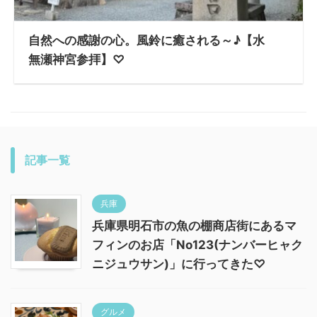
自然への感謝の心。風鈴に癒される～♪【水
無瀬神宮参拝】♡
記事一覧
兵庫
兵庫県明石市の魚の棚商店街にあるマ
フィンのお店「No123(ナンバーヒャク
ニジュウサン)」に行ってきた♡
グルメ