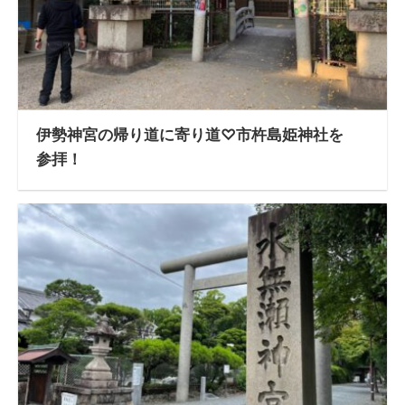
伊勢神宮の帰り道に寄り道♡市杵島姫神社を
参拝！