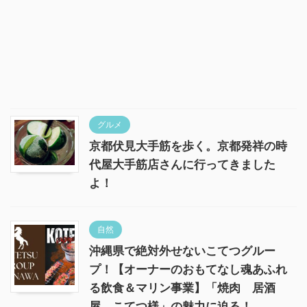
グルメ
京都伏見大手筋を歩く。京都発祥の時
代屋大手筋店さんに行ってきました
よ！
自然
沖縄県で絶対外せないこてつグルー
プ！【オーナーのおもてなし魂あふれ
る飲食＆マリン事業】「焼肉 居酒
屋 こてつ様」の魅力に迫る！