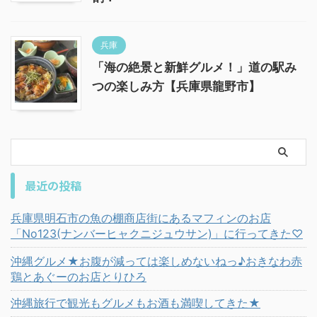
兵庫
「海の絶景と新鮮グルメ！」道の駅み
つの楽しみ方【兵庫県龍野市】
最近の投稿
兵庫県明石市の魚の棚商店街にあるマフィンのお店
「No123(ナンバーヒャクニジュウサン)」に行ってきた♡
沖縄グルメ★お腹が減っては楽しめないねっ♪おきなわ赤
鶏とあぐーのお店とりひろ
沖縄旅行で観光もグルメもお酒も満喫してきた★