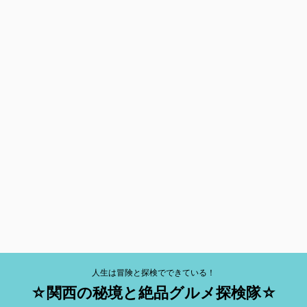
人生は冒険と探検でできている！
☆関西の秘境と絶品グルメ探検隊☆