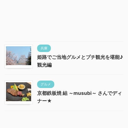
兵庫
姫路でご当地グルメとプチ観光を堪能♪
観光編
グルメ
京都鉄板焼 結 ～musubi～ さんでディ
ナー★