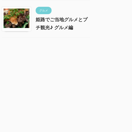
グルメ
姫路でご当地グルメとプ
チ観光♪ グルメ編