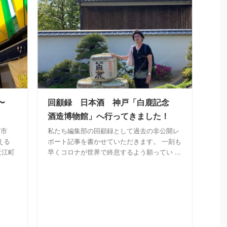
〜
回顧録 日本酒 神戸「白鹿記念
酒造博物館」へ行ってきました！
町市
私たち編集部の回顧録として過去の非公開レ
える
ポート記事を書かせていただきます。 一刻も
近江町
早くコロナが世界で終息するよう願ってい ...