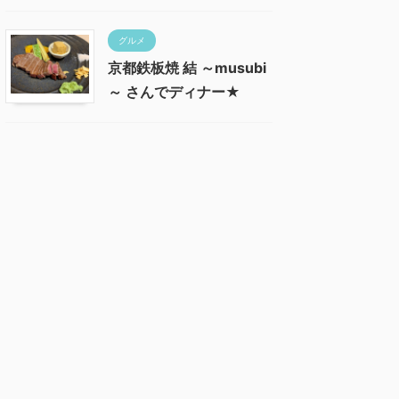
グルメ
京都鉄板焼 結 ～musubi
～ さんでディナー★