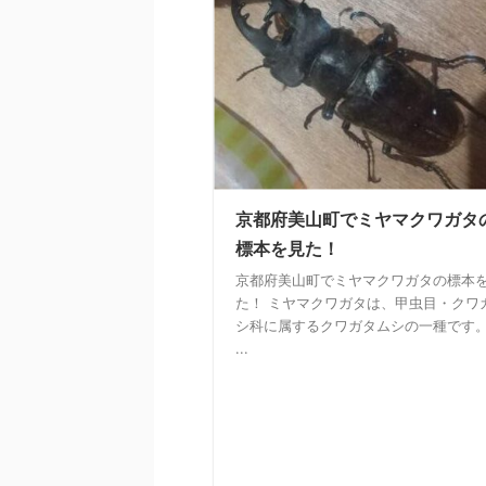
京都府美山町でミヤマクワガタ
標本を見た！
京都府美山町でミヤマクワガタの標本
た！ ミヤマクワガタは、甲虫目・クワ
シ科に属するクワガタムシの一種です
...