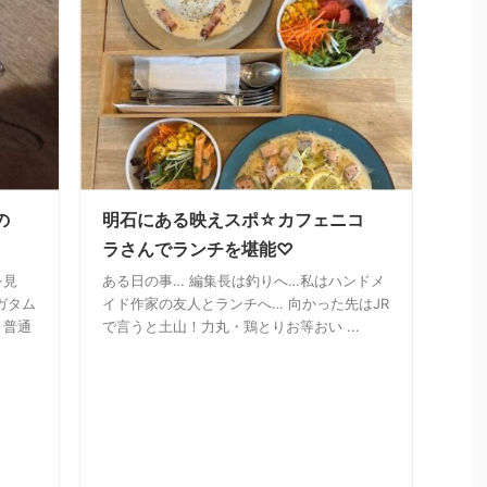
の
明石にある映えスポ☆カフェニコ
ラさんでランチを堪能♡
を見
ある日の事… 編集長は釣りへ…私はハンドメ
ガタム
イド作家の友人とランチへ… 向かった先はJR
。普通
で言うと土山！力丸・鶏とりお等おい ...