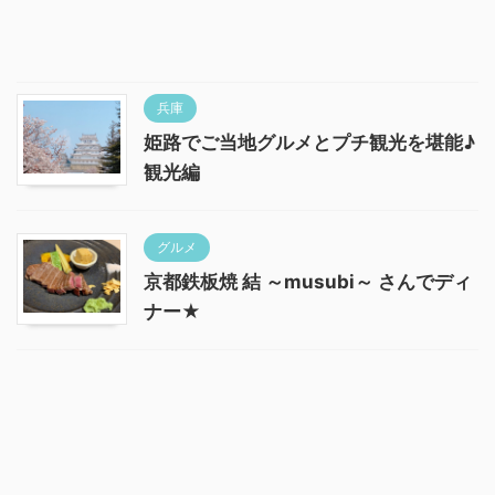
兵庫
姫路でご当地グルメとプチ観光を堪能♪
観光編
グルメ
京都鉄板焼 結 ～musubi～ さんでディ
ナー★