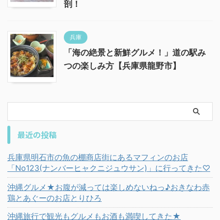
剖！
兵庫
「海の絶景と新鮮グルメ！」道の駅み
つの楽しみ方【兵庫県龍野市】
最近の投稿
兵庫県明石市の魚の棚商店街にあるマフィンのお店
「No123(ナンバーヒャクニジュウサン)」に行ってきた♡
沖縄グルメ★お腹が減っては楽しめないねっ♪おきなわ赤
鶏とあぐーのお店とりひろ
沖縄旅行で観光もグルメもお酒も満喫してきた★