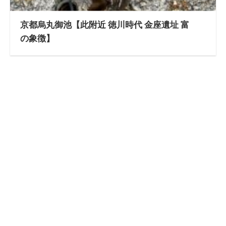
京都烏丸御池【此附近 徳川時代 金座遺址 富
の象徴】