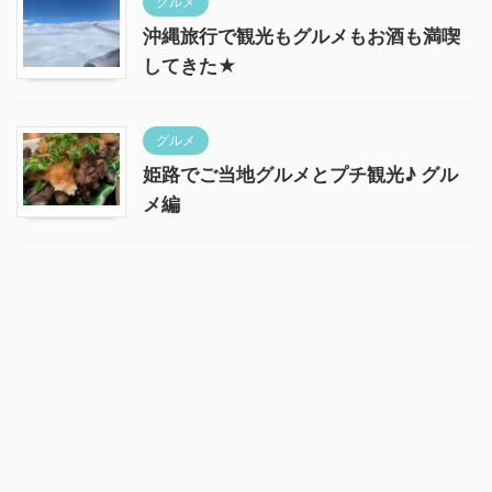
グルメ
沖縄旅行で観光もグルメもお酒も満喫
してきた★
グルメ
姫路でご当地グルメとプチ観光♪ グル
メ編