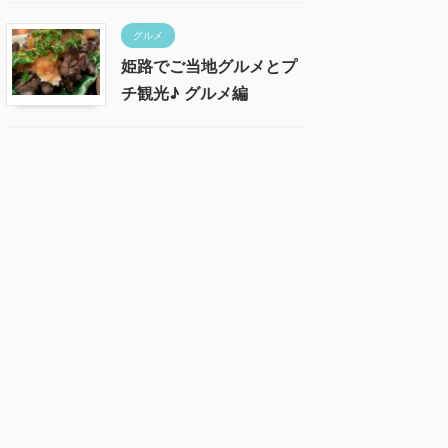
グルメ
姫路でご当地グルメとプ
チ観光♪ グルメ編