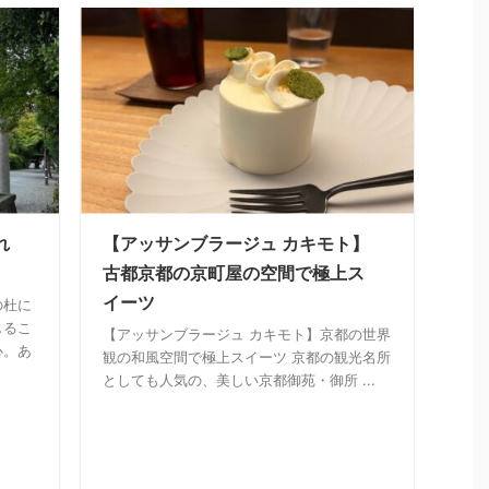
れ
【アッサンブラージュ カキモト】
古都京都の京町屋の空間で極上ス
イーツ
の杜に
じるこ
【アッサンブラージュ カキモト】京都の世界
心。あ
観の和風空間で極上スイーツ 京都の観光名所
としても人気の、美しい京都御苑・御所 ...