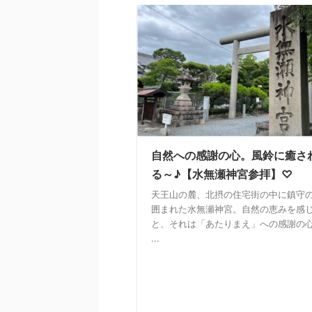
自然への感謝の心。風鈴に癒さ
る～♪【水無瀬神宮参拝】♡
天王山の麓、北摂の住宅街の中に鎮守
囲まれた水無瀬神宮。自然の恵みを感
と、それは「あたりまえ」への感謝の
...