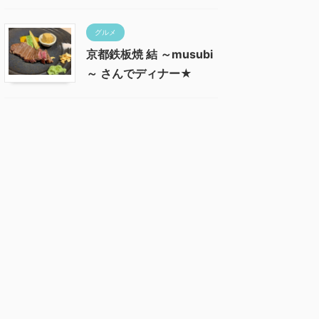
グルメ
京都鉄板焼 結 ～musubi
～ さんでディナー★