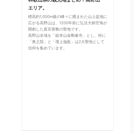
エリア。
標高約1,000m級の峰々に囲まれた山上盆地に
広がる高野山は、1200年前に弘法大師空海が
開創した真言密教の聖地です。
高野山全域を「総本山金剛峯寺」とし、特に
「奥之院」と「壇上伽藍」は2大聖地として
信仰を集めています。