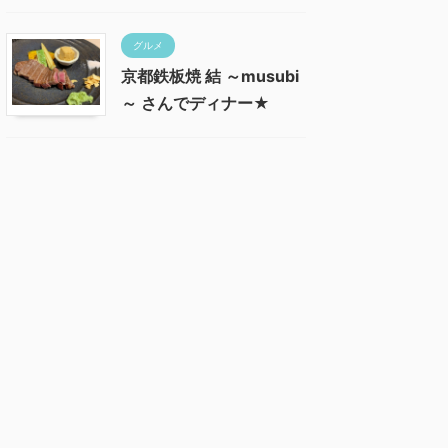
グルメ
京都鉄板焼 結 ～musubi
～ さんでディナー★