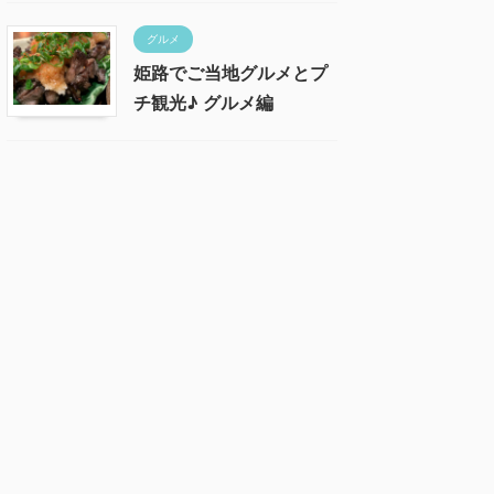
グルメ
姫路でご当地グルメとプ
チ観光♪ グルメ編