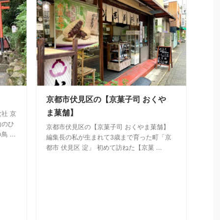
京都市伏見区の【京菓子司 おくや
ま菓舗】
社 京
山のひ
京都市伏見区の【京菓子司 おくやま菓舗】
...
編集長の私が生まれて3歳まで育った町「京
都市 伏見区 淀」 初めて訪ねた【京菓 ...