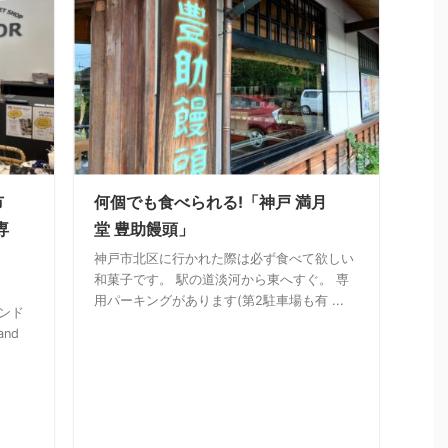
市
何個でも食べられる!「神戸 満月
専
堂 豊助饅頭」
神戸市北区に行かれた際は必ず食べて欲しい
和菓子です。 駅の道淡河から東へすぐ。 専
用パーキングがあります(第2駐車場も有 ...
ンド
nd