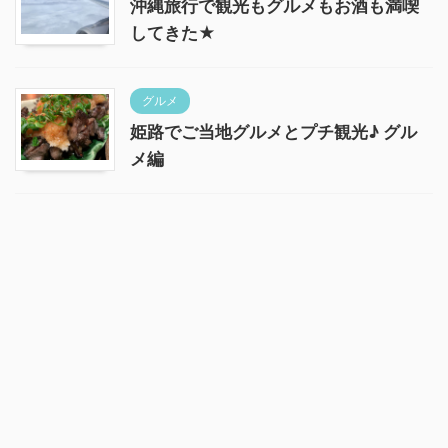
沖縄旅行で観光もグルメもお酒も満喫
してきた★
グルメ
姫路でご当地グルメとプチ観光♪ グル
メ編