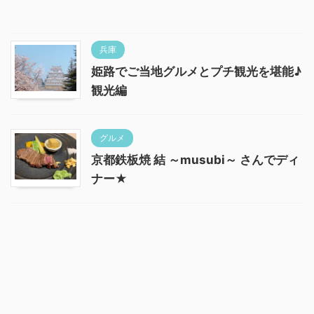
兵庫
姫路でご当地グルメとプチ観光を堪能♪
観光編
グルメ
京都鉄板焼 結 ～musubi～ さんでディ
ナー★