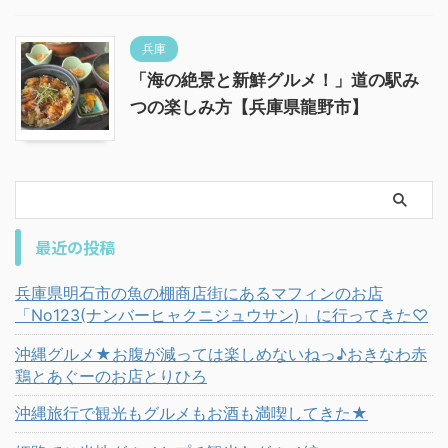
兵庫
「海の絶景と新鮮グルメ！」道の駅み
つの楽しみ方【兵庫県龍野市】
最近の投稿
兵庫県明石市の魚の棚商店街にあるマフィンのお店
「No123(ナンバーヒャクニジュウサン)」に行ってきた♡
沖縄グルメ★お腹が減っては楽しめないねっ♪おきなわ赤
鶏とあぐーのお店とりひろ
沖縄旅行で観光もグルメもお酒も満喫してきた★