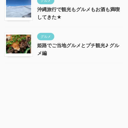
グルメ
沖縄旅行で観光もグルメもお酒も満喫
してきた★
グルメ
姫路でご当地グルメとプチ観光♪ グル
メ編