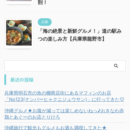
剖！
兵庫
「海の絶景と新鮮グルメ！」道の駅み
つの楽しみ方【兵庫県龍野市】
最近の投稿
兵庫県明石市の魚の棚商店街にあるマフィンのお店
「No123(ナンバーヒャクニジュウサン)」に行ってきた♡
沖縄グルメ★お腹が減っては楽しめないねっ♪おきなわ赤
鶏とあぐーのお店とりひろ
沖縄旅行で観光もグルメもお酒も満喫してきた★