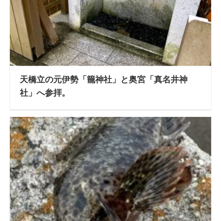
天橋立の元伊勢「籠神社」と奥宮「真名井神
社」へ参拝。