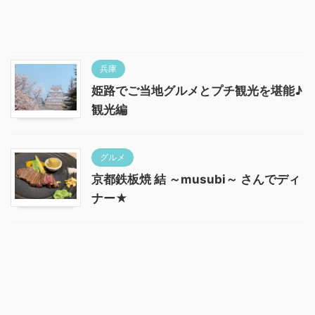
兵庫
姫路でご当地グルメとプチ観光を堪能♪
観光編
グルメ
京都鉄板焼 結 ～musubi～ さんでディ
ナー★