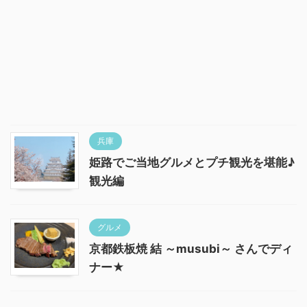
兵庫
姫路でご当地グルメとプチ観光を堪能♪
観光編
グルメ
京都鉄板焼 結 ～musubi～ さんでディ
ナー★