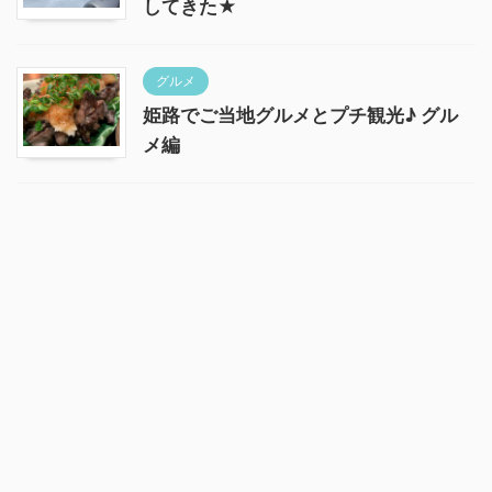
してきた★
グルメ
姫路でご当地グルメとプチ観光♪ グル
メ編