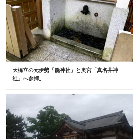
天橋立の元伊勢「籠神社」と奥宮「真名井神
社」へ参拝。