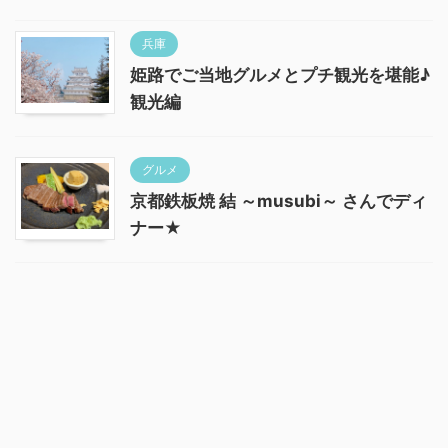
兵庫
姫路でご当地グルメとプチ観光を堪能♪
観光編
グルメ
京都鉄板焼 結 ～musubi～ さんでディ
ナー★