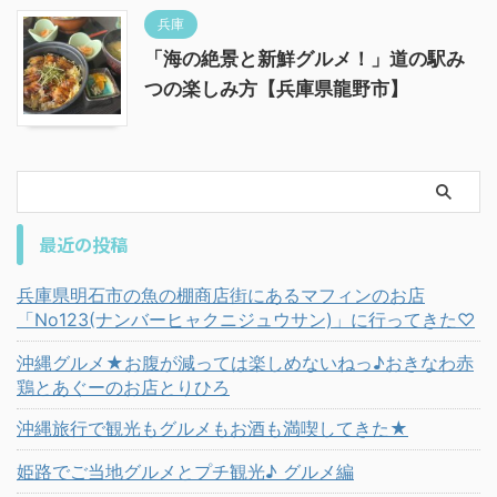
兵庫
「海の絶景と新鮮グルメ！」道の駅み
つの楽しみ方【兵庫県龍野市】
最近の投稿
兵庫県明石市の魚の棚商店街にあるマフィンのお店
「No123(ナンバーヒャクニジュウサン)」に行ってきた♡
沖縄グルメ★お腹が減っては楽しめないねっ♪おきなわ赤
鶏とあぐーのお店とりひろ
沖縄旅行で観光もグルメもお酒も満喫してきた★
姫路でご当地グルメとプチ観光♪ グルメ編