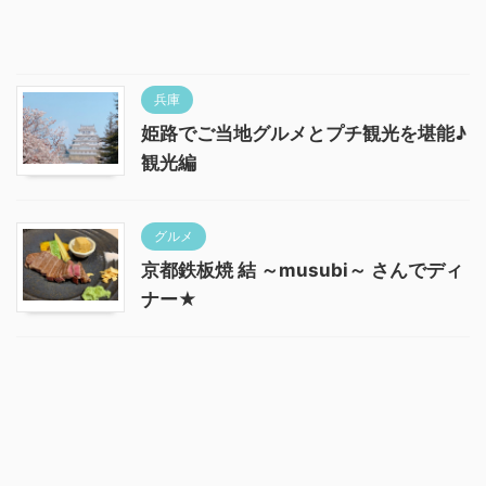
兵庫
姫路でご当地グルメとプチ観光を堪能♪
観光編
グルメ
京都鉄板焼 結 ～musubi～ さんでディ
ナー★