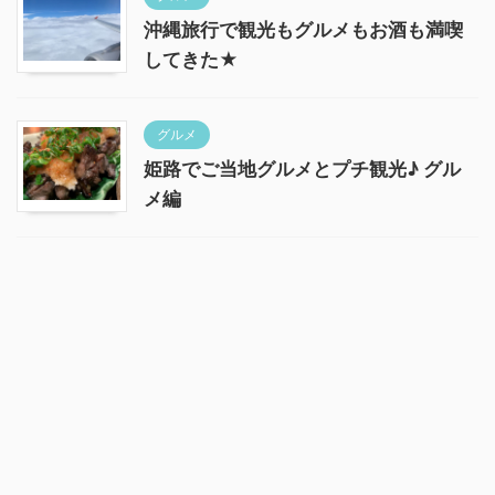
沖縄旅行で観光もグルメもお酒も満喫
してきた★
グルメ
姫路でご当地グルメとプチ観光♪ グル
メ編