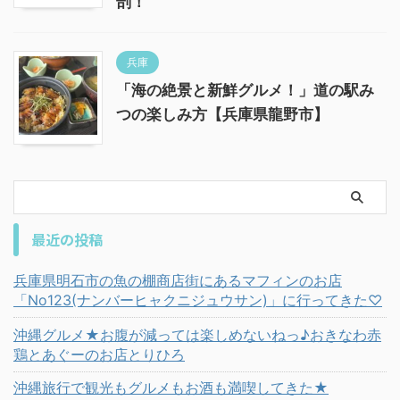
剖！
兵庫
「海の絶景と新鮮グルメ！」道の駅み
つの楽しみ方【兵庫県龍野市】
最近の投稿
兵庫県明石市の魚の棚商店街にあるマフィンのお店
「No123(ナンバーヒャクニジュウサン)」に行ってきた♡
沖縄グルメ★お腹が減っては楽しめないねっ♪おきなわ赤
鶏とあぐーのお店とりひろ
沖縄旅行で観光もグルメもお酒も満喫してきた★