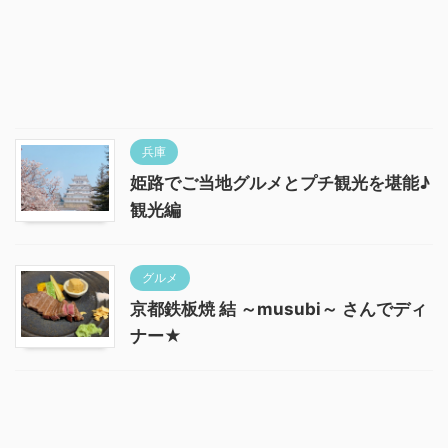
兵庫
姫路でご当地グルメとプチ観光を堪能♪
観光編
グルメ
京都鉄板焼 結 ～musubi～ さんでディ
ナー★