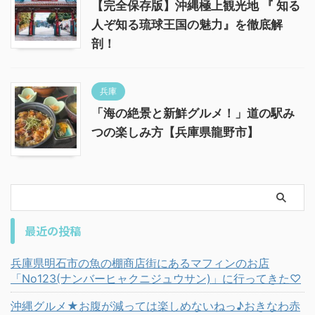
【完全保存版】沖縄極上観光地 『 知る
人ぞ知る琉球王国の魅力』を徹底解
剖！
兵庫
「海の絶景と新鮮グルメ！」道の駅み
つの楽しみ方【兵庫県龍野市】
最近の投稿
兵庫県明石市の魚の棚商店街にあるマフィンのお店
「No123(ナンバーヒャクニジュウサン)」に行ってきた♡
沖縄グルメ★お腹が減っては楽しめないねっ♪おきなわ赤