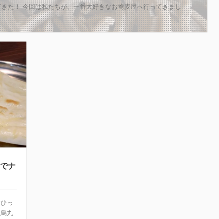
ってきた！ 今回は私たちが、一番大好きなお蕎麦屋へ行ってきまし
クでナ
スひっ
条烏丸