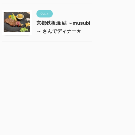
グルメ
京都鉄板焼 結 ～musubi
～ さんでディナー★