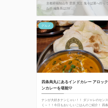
京都府福知山市 雲原 大江 鬼そば屋へ行
た！ 編集長は20 ...
グルメ
四条烏丸にあるインドカレー アロッ
ンカレーを堪能♡
ナンが大好きナンじゃい！！ ダジャレのセン
く～！！今日もおいしいごはんのご紹介！ 四