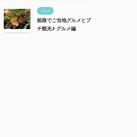
グルメ
姫路でご当地グルメとプ
チ観光♪ グルメ編